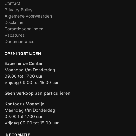
Contact
Privacy Policy
Algemene voorwaarden
Disclaimer
Garantiebepalingen
Vacatures
Documentaties
OPENINGSTIJDEN
Experience Center
Maandag t/m Donderdag
09.00 tot 17.00 uur
Vrijdag 09.00 tot 15.00 uur
Geen verkoop aan particulieren
Kantoor / Magazijn
Maandag t/m Donderdag
09.00 tot 17.00 uur
Vrijdag 09.00 tot 15.00 uur
INFORMATIE