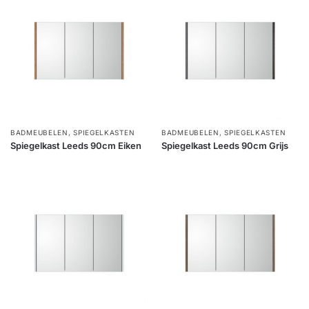
BADMEUBELEN
,
SPIEGELKASTEN
BADMEUBELEN
,
SPIEGELKASTEN
Spiegelkast Leeds 90cm Eiken
Spiegelkast Leeds 90cm Grijs