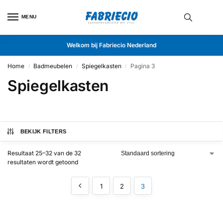
MENU
Welkom bij Fabriecio Nederland
Home
Badmeubelen
Spiegelkasten
Pagina 3
/
/
/
Spiegelkasten
BEKIJK FILTERS
Resultaat 25–32 van de 32
resultaten wordt getoond
1
2
3