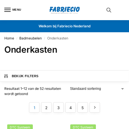
MENU
Welkom bij Fabriecio Nederland
Home
Badmeubelen
Onderkasten
/
/
Onderkasten
BEKIJK FILTERS
Resultaat 1–12 van de 52 resultaten
wordt getoond
1
2
3
4
5
DTC Systeem
DTC Systeem