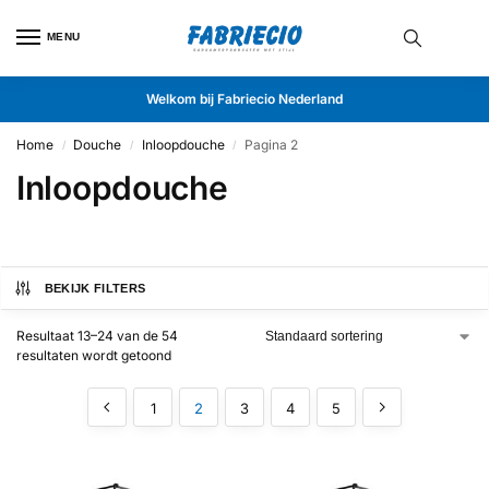
MENU
Welkom bij Fabriecio Nederland
Home
Douche
Inloopdouche
Pagina 2
/
/
/
Inloopdouche
BEKIJK FILTERS
Resultaat 13–24 van de 54
resultaten wordt getoond
1
2
3
4
5