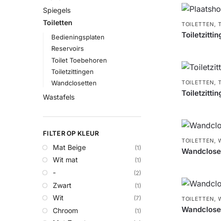
Spiegels
Toiletten
TOILETTEN
,
Toiletzitti
Bedieningsplaten
Reservoirs
Toilet Toebehoren
Toiletzittingen
Wandclosetten
TOILETTEN
,
Toiletzitt
Wastafels
FILTER OP KLEUR
TOILETTEN
,
Mat Beige
(1)
Wandcloset
Wit mat
(1)
-
(2)
Zwart
(1)
Wit
(7)
TOILETTEN
,
Wandclose
Chroom
(1)