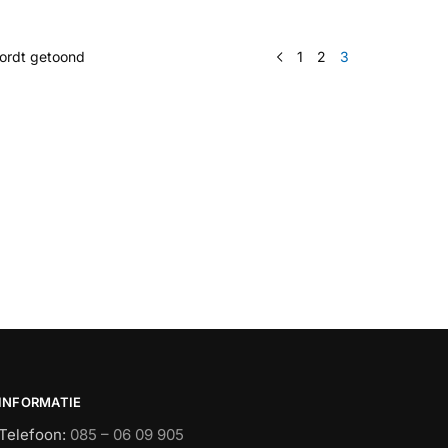
wordt getoond
1
2
3
INFORMATIE
Telefoon:
085 – 06 09 905