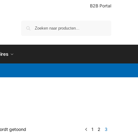
B2B Portal
Zoeken
ires
wordt getoond
1
2
3