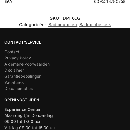
EAN
6095513780758
SKU:
DM-60G
Categorieën:
Badmeubelen
,
Badmeubelsets
CONTACT/SERVICE
Contact
Privacy Policy
Algemene voorwaarden
Disclaimer
Garantiebepalingen
Vacatures
Documentaties
OPENINGSTIJDEN
Experience Center
Maandag t/m Donderdag
09.00 tot 17.00 uur
Vrijdag 09.00 tot 15.00 uur