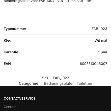
Bedieningsplaat voor FAB_1004, FAB_1011 en FAB_1016
Typenummer
FAB_1023
Kleur
Wit mat
Garantie
2 jaar
EAN
6095513046007
SKU:
FAB_1023
Categorieën:
Bedieningsplaten
,
Toiletten
CONTACT/SERVICE
Contact