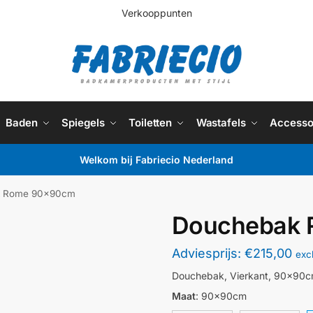
Verkooppunten
Baden
Spiegels
Toiletten
Wastafels
Accesso
Welkom bij Fabriecio Nederland
k Rome 90x90cm
Douchebak
Adviesprijs:
€
215,00
exc
Douchebak, Vierkant, 90x90
Maat
:
90x90cm