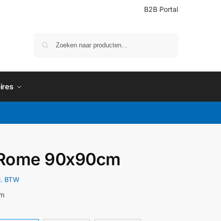
B2B Portal
Zoeken
ires
 Rome 90x90cm
l. BTW
cm