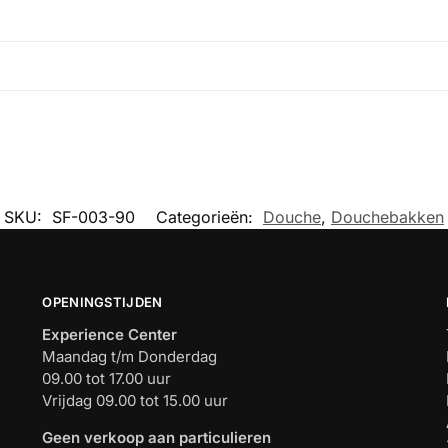
SKU:
SF-003-90
Categorieën:
Douche
,
Douchebakken
OPENINGSTIJDEN
Experience Center
Maandag t/m Donderdag
09.00 tot 17.00 uur
Vrijdag 09.00 tot 15.00 uur
Geen verkoop aan particulieren