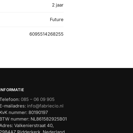
2 jaar
Future
6095514268255
INFORMATIE
Telefoon:
085 – 06 09 905
E-mailadres:
info@fabriecio.nl
KvK nummer: 80190197
BTW nummer: NL861582925B01
Adres: Valkenierstraat 40,
2984AZ Ridderkerk, Nederland