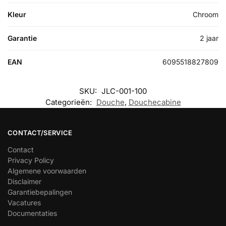
Kleur
Chroom
Garantie
2 jaar
EAN
6095518827809
SKU:
JLC-001-100
Categorieën:
Douche
,
Douchecabine
CONTACT/SERVICE
Contact
Privacy Policy
Algemene voorwaarden
Disclaimer
Garantiebepalingen
Vacatures
Documentaties