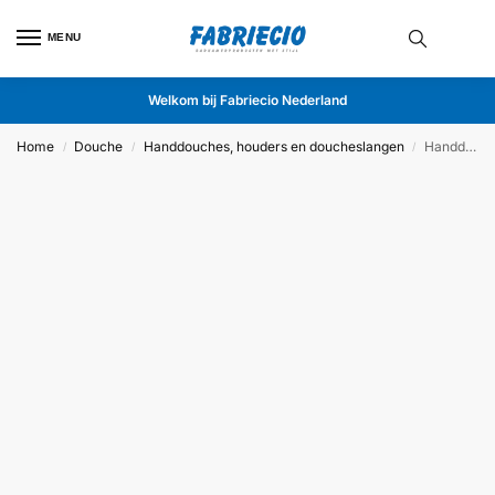
MENU
Welkom bij Fabriecio Nederland
Home
Douche
Handdouches, houders en doucheslangen
Handdouche Milaan RVS
/
/
/