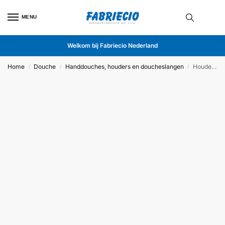
MENU
Welkom bij Fabriecio Nederland
Home
Douche
Handdouches, houders en doucheslangen
Houder Bergamo Brushed Copper
/
/
/