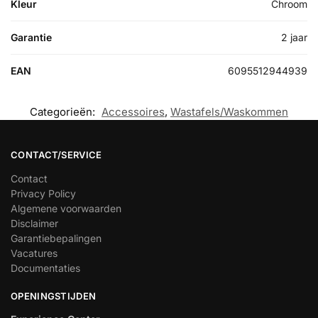
Kleur
Chroom
Garantie
2 jaar
EAN
6095512944939
Categorieën:
Accessoires
,
Wastafels/Waskommen
CONTACT/SERVICE
Contact
Privacy Policy
Algemene voorwaarden
Disclaimer
Garantiebepalingen
Vacatures
Documentaties
OPENINGSTIJDEN