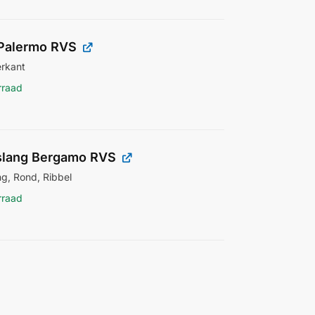
Palermo RVS
erkant
rraad
lang Bergamo RVS
g, Rond, Ribbel
rraad