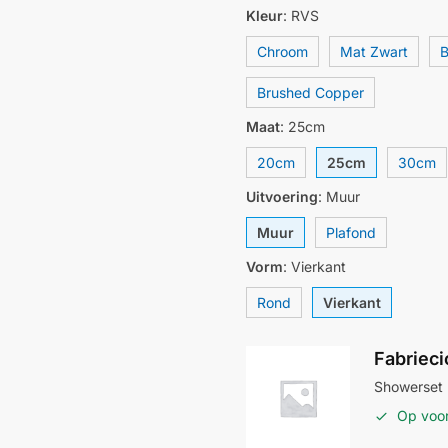
Kleur
:
RVS
Chroom
Mat Zwart
B
Brushed Copper
Maat
:
25cm
20cm
25cm
30cm
Uitvoering
:
Muur
Muur
Plafond
Vorm
:
Vierkant
Rond
Vierkant
Fabriec
Showerset 
Op voo