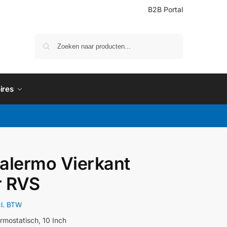
B2B Portal
Zoeken
ires
alermo Vierkant
r RVS
cl. BTW
rmostatisch, 10 Inch