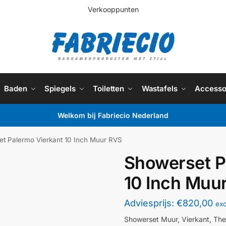
Verkooppunten
Baden
Spiegels
Toiletten
Wastafels
Accesso
Welkom bij Fabriecio Nederland
t Palermo Vierkant 10 Inch Muur RVS
Showerset P
10 Inch Muu
Adviesprijs:
€
820,00
ex
Showerset Muur, Vierkant, The