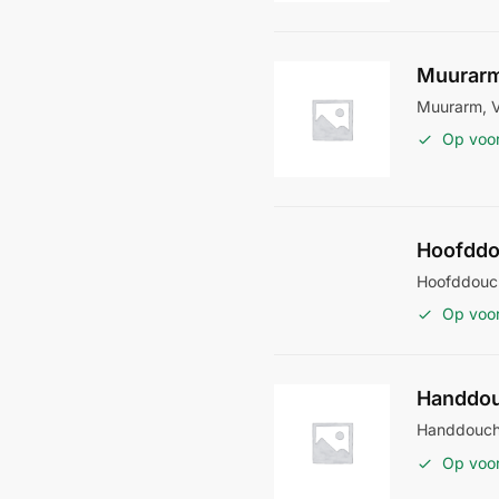
Muurarm
Muurarm, V
Op voo
Hoofddo
Hoofddouch
Op voo
Handdou
Handdouche
Op voo