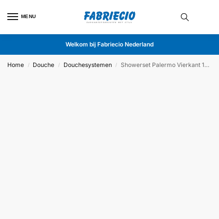
MENU
Welkom bij Fabriecio Nederland
Home
Douche
Douchesystemen
Showerset Palermo Vierkant 10 Inch Plafond Brushed Copper
/
/
/