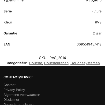
Typenummer
RVS_4015
Serie
Future
Kleur
RVS
Garantie
2 jaar
EAN
6095519457418
SKU:
RVS_2014
Categorieën:
Douche
,
Douchekranen
,
Douchesystemen
CONTACT/SERVICE
Contact
Privacy Policy
Algemene voorwaarden
Disclaimer
Garantiebepalingen