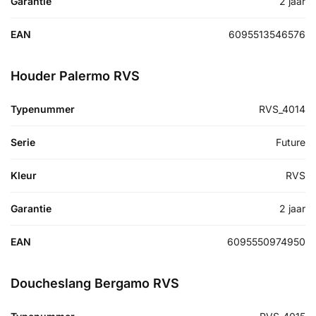
Garantie
2 jaar
EAN
6095513546576
Houder Palermo RVS
Typenummer
RVS_4014
Serie
Future
Kleur
RVS
Garantie
2 jaar
EAN
6095550974950
Doucheslang Bergamo RVS