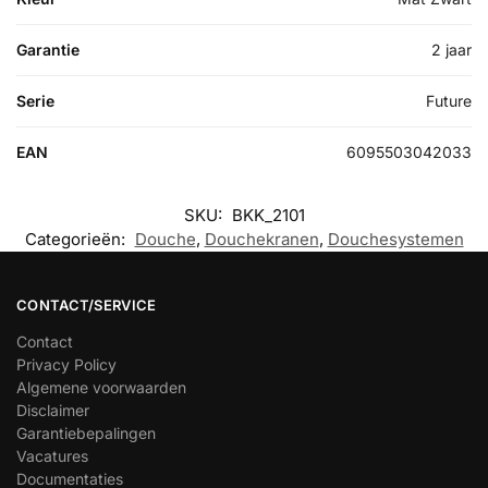
Garantie
2 jaar
Serie
Future
EAN
6095503042033
SKU:
BKK_2101
Categorieën:
Douche
,
Douchekranen
,
Douchesystemen
CONTACT/SERVICE
Contact
Privacy Policy
Algemene voorwaarden
Disclaimer
Garantiebepalingen
Vacatures
Documentaties