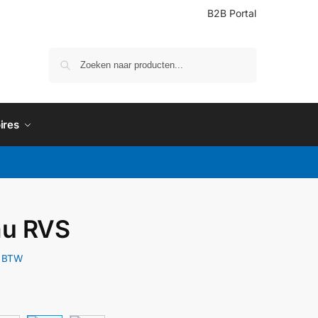
B2B Portal
Zoeken
ires
au RVS
. BTW