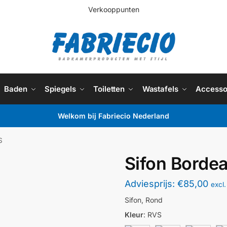
Verkooppunten
Baden
Spiegels
Toiletten
Wastafels
Accesso
Welkom bij Fabriecio Nederland
S
Sifon Borde
Adviesprijs:
€
85,00
excl
Sifon, Rond
Kleur
:
RVS