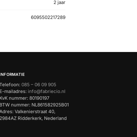
2 jaar
6095502217289
INFORMATIE
Telefoon:
085 – 06 09 905
E-mailadres:
info@fabriecio.nl
KvK nummer: 80190197
BTW nummer: NL861582925B01
Adres: Valkenierstraat 40,
2984AZ Ridderkerk, Nederland