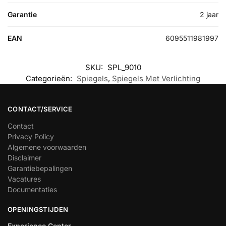
Garantie
2 jaar
EAN
6095511981997
SKU:
SPL_9010
Categorieën:
Spiegels
,
Spiegels Met Verlichting
CONTACT/SERVICE
Contact
Privacy Policy
Algemene voorwaarden
Disclaimer
Garantiebepalingen
Vacatures
Documentaties
OPENINGSTIJDEN
Experience Center