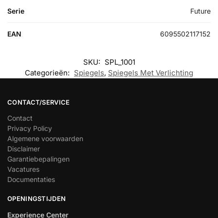
Serie
Future
EAN
6095502117152
SKU:
SPL_1001
Categorieën:
Spiegels
,
Spiegels Met Verlichting
CONTACT/SERVICE
Contact
Privacy Policy
Algemene voorwaarden
Disclaimer
Garantiebepalingen
Vacatures
Documentaties
OPENINGSTIJDEN
Experience Center