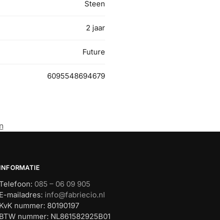
Steen
2 jaar
Future
6095548694679
n
INFORMATIE
Telefoon:
085 – 06 09 905
E-mailadres:
info@fabriecio.nl
KvK nummer: 80190197
BTW nummer: NL861582925B01