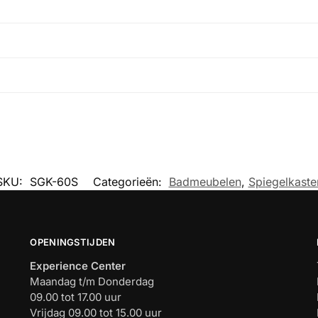
SKU:
SGK-60S
Categorieën:
Badmeubelen
,
Spiegelkaste
OPENINGSTIJDEN
Experience Center
Maandag t/m Donderdag
09.00 tot 17.00 uur
Vrijdag 09.00 tot 15.00 uur