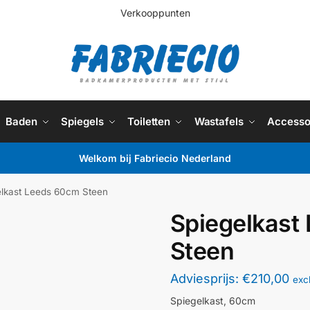
Verkooppunten
Baden
Spiegels
Toiletten
Wastafels
Accesso
Welkom bij Fabriecio Nederland
elkast Leeds 60cm Steen
Spiegelkast
Steen
Adviesprijs:
€
210,00
exc
Spiegelkast, 60cm