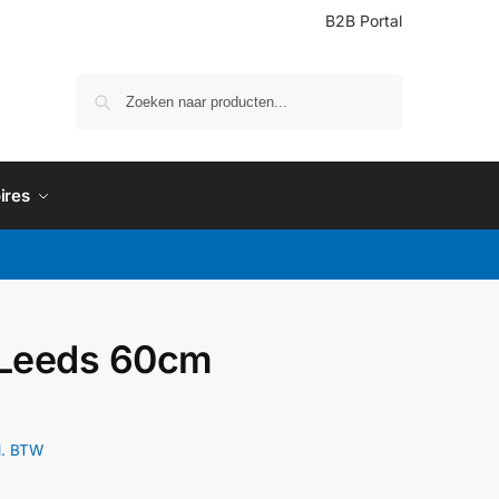
B2B Portal
Zoeken
ires
 Leeds 60cm
l. BTW