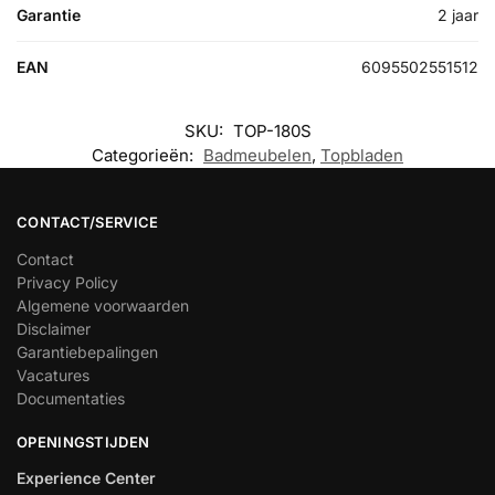
Garantie
2 jaar
EAN
6095502551512
SKU:
TOP-180S
Categorieën:
Badmeubelen
,
Topbladen
CONTACT/SERVICE
Contact
Privacy Policy
Algemene voorwaarden
Disclaimer
Garantiebepalingen
Vacatures
Documentaties
OPENINGSTIJDEN
Experience Center