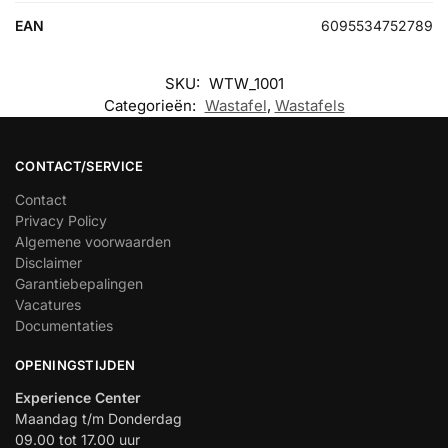
EAN
6095534752789
SKU:
WTW_1001
Categorieën:
Wastafel
,
Wastafels
CONTACT/SERVICE
Contact
Privacy Policy
Algemene voorwaarden
Disclaimer
Garantiebepalingen
Vacatures
Documentaties
OPENINGSTIJDEN
Experience Center
Maandag t/m Donderdag
09.00 tot 17.00 uur