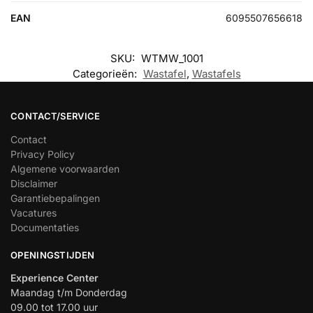
EAN
6095507656618
SKU:
WTMW_1001
Categorieën:
Wastafel
,
Wastafels
CONTACT/SERVICE
Contact
Privacy Policy
Algemene voorwaarden
Disclaimer
Garantiebepalingen
Vacatures
Documentaties
OPENINGSTIJDEN
Experience Center
Maandag t/m Donderdag
09.00 tot 17.00 uur