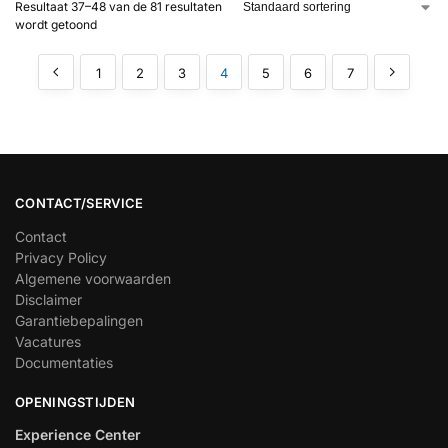
Resultaat 37–48 van de 81 resultaten
wordt getoond
1
2
3
4
5
6
7
CONTACT/SERVICE
Contact
Privacy Policy
Algemene voorwaarden
Disclaimer
Garantiebepalingen
Vacatures
Documentaties
OPENINGSTIJDEN
Experience Center