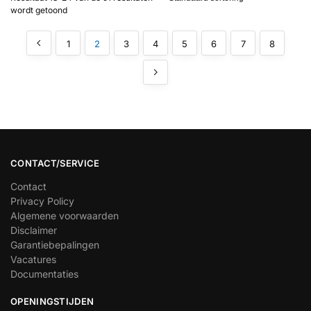
wordt getoond
1
2
3
4
5
6
7
8
CONTACT/SERVICE
Contact
Privacy Policy
Algemene voorwaarden
Disclaimer
Garantiebepalingen
Vacatures
Documentaties
OPENINGSTIJDEN