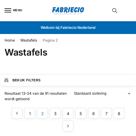
MENU
Welkom bij Fabriecio Nederland
Home
Wastafels
Pagina 2
/
/
Wastafels
BEKIJK FILTERS
Resultaat 13–24 van de 91 resultaten
wordt getoond
1
2
3
4
5
6
7
8