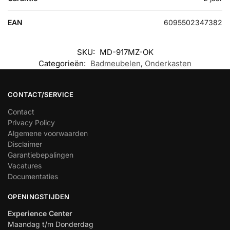
EAN
6095502347382
SKU:
MD-917MZ-OK
Categorieën:
Badmeubelen
,
Onderkasten
CONTACT/SERVICE
Contact
Privacy Policy
Algemene voorwaarden
Disclaimer
Garantiebepalingen
Vacatures
Documentaties
OPENINGSTIJDEN
Experience Center
Maandag t/m Donderdag