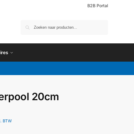
B2B Portal
Zoeken
ires
erpool 20cm
l. BTW