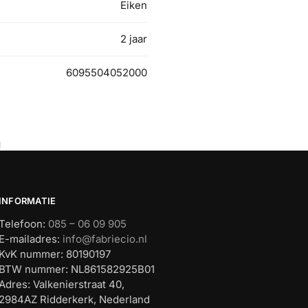
Eiken
2 jaar
6095504052000
n
INFORMATIE
Telefoon:
085 – 06 09 905
E-mailadres:
info@fabriecio.nl
KvK nummer: 80190197
BTW nummer: NL861582925B01
Adres: Valkenierstraat 40,
2984AZ Ridderkerk, Nederland