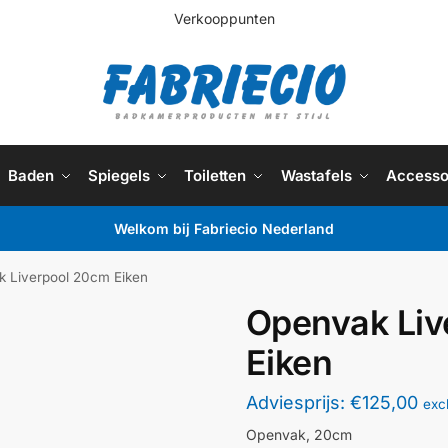
Verkooppunten
Baden
Spiegels
Toiletten
Wastafels
Accesso
Welkom bij Fabriecio Nederland
 Liverpool 20cm Eiken
Openvak Liv
Eiken
Adviesprijs:
€
125,00
exc
Openvak, 20cm