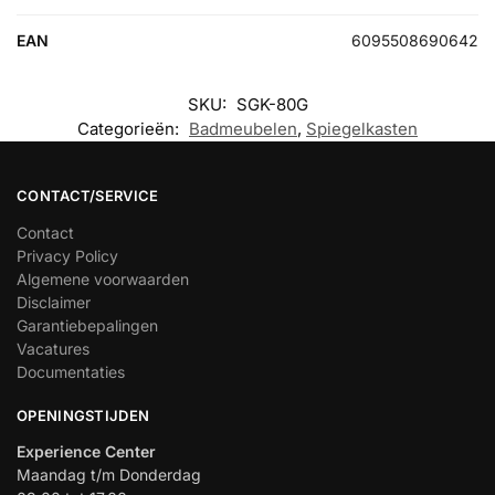
EAN
6095508690642
SKU:
SGK-80G
Categorieën:
Badmeubelen
,
Spiegelkasten
CONTACT/SERVICE
Contact
Privacy Policy
Algemene voorwaarden
Disclaimer
Garantiebepalingen
Vacatures
Documentaties
OPENINGSTIJDEN
Experience Center
Maandag t/m Donderdag