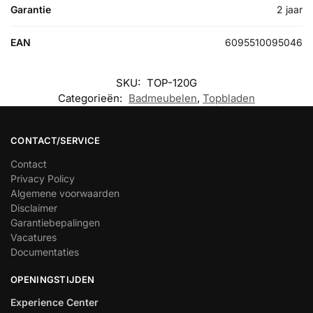
Garantie
2 jaar
EAN
6095510095046
SKU:
TOP-120G
Categorieën:
Badmeubelen
,
Topbladen
CONTACT/SERVICE
Contact
Privacy Policy
Algemene voorwaarden
Disclaimer
Garantiebepalingen
Vacatures
Documentaties
OPENINGSTIJDEN
Experience Center