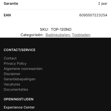
Garantie
2 jaar
EAN
6095507223254
SKU:
TOP-120NO
Categorieën:
Badmeubelen
,
Topbladen
CONTACT/SERVICE
Contact
Privacy Policy
Algemene voorwaarden
Disclaimer
Garantiebepalingen
Vacatures
Documentaties
OPENINGSTIJDEN
Experience Center