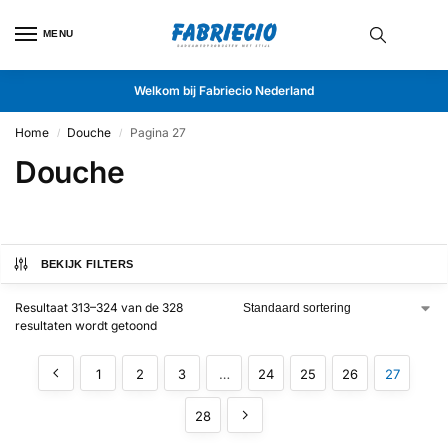
MENU
Welkom bij Fabriecio Nederland
Home
Douche
Pagina 27
/
/
Douche
BEKIJK FILTERS
Resultaat 313–324 van de 328
resultaten wordt getoond
1
2
3
…
24
25
26
27
28