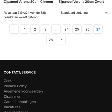
Zijpaneel Verona 20cm Chroom
Zijpaneel Verona 20cm Zwart
Resultaat 313–324 van de 328
resultaten wordt getoond
1
2
3
…
24
25
26
27
28
CONTACT/SERVICE
Contact
Privacy Policy
Algemene voorwaarden
Disclaimer
Garantiebepalingen
Vacatures