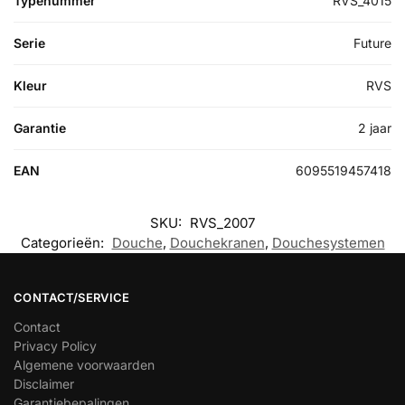
Typenummer
RVS_4015
Serie
Future
Kleur
RVS
Garantie
2 jaar
EAN
6095519457418
SKU:
RVS_2007
Categorieën:
Douche
,
Douchekranen
,
Douchesystemen
CONTACT/SERVICE
Contact
Privacy Policy
Algemene voorwaarden
Disclaimer
Garantiebepalingen