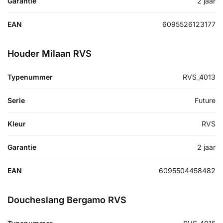
Garantie
2 jaar
EAN
6095526123177
Houder Milaan RVS
Typenummer
RVS_4013
Serie
Future
Kleur
RVS
Garantie
2 jaar
EAN
6095504458482
Doucheslang Bergamo RVS